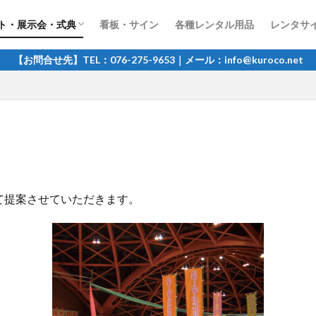
ト・展示会・式典
看板・サイン
各種レンタル用品
レンタサイ
ント・おまつり関連
・パーティー
市・展示会
【お問合せ先】TEL：076-275-9653｜メール：info@kuroco.net
て提案させていただきます。